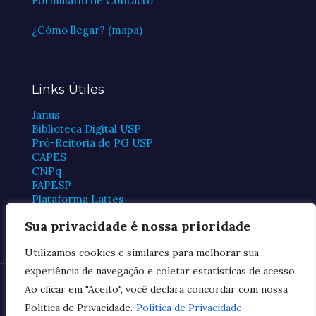
Formulario de Contacto
¿Cómo llegar? (mapa)
Links Útiles
Janus
Biblioteca Digital USP
Pró-Reitoria de PG USP
CAPES
CNPq
FAPESP
Plataforma Lattes
Periódicos CAPES
Sua privacidade é nossa prioridade
Utilizamos cookies e similares para melhorar sua
experiência de navegação e coletar estatísticas de acesso.
© 2026 Programa de Posgrado en Cardiología de la FMUSP
Ao clicar em "Aceito", você declara concordar com nossa
Política de Privacidade.
Política de Privacidade