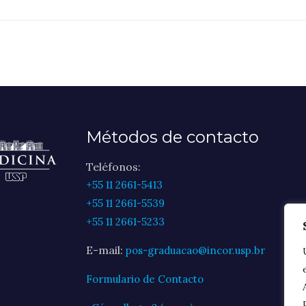
Métodos de contacto
Teléfonos:
+55 11 2661-5413
+55 11 2661-5539
+55 11 2661-5233
E-mail:
pos-graduacao@incor.usp.br
Formulario de Contacto