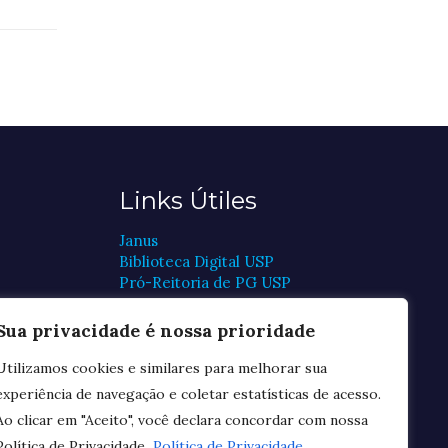
Links Útiles
Janus
Biblioteca Digital USP
Pró-Reitoria de PG USP
CAPES
CNPq
Sua privacidade é nossa prioridade
FAPESP
Plataforma Lattes
Utilizamos cookies e similares para melhorar sua
Periódicos CAPES
experiência de navegação e coletar estatísticas de acesso.
Ao clicar em "Aceito", você declara concordar com nossa
Política de Privacidade.
Política de Privacidade