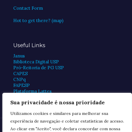
Contact Form
Hot to get there? (map)
Useful Links
Janus
Biblioteca Digital USP
Pró-Reitoria de PG USP
CAPES
CNPq
FAPESP
Plataforma Lattes
Periódicos CAPES
Sua privacidade é nossa prioridade
Utilizamos cookies e similares para melhorar sua
experiência de navegação e coletar estatísticas de acesso.
© 2026 FMUSP Postgraduate Program in Cardiology
Ao clicar em "Aceito", você declara concordar com nossa