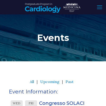
Events
All
Upcoming
Past
Event Information:
Congresso SOLACI
WED
FRI