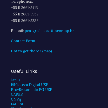
Telephones:
+55 11 2661-5413
+55 11 2661-5539
+55 11 2661-5233
E-mail:
pos-graduacao@incor.usp.br
Contact Form
Hot to get there? (map)
Useful Links
Janus
Biblioteca Digital USP
Pró-Reitoria de PG USP
CAPES
CNPq
FAPESP