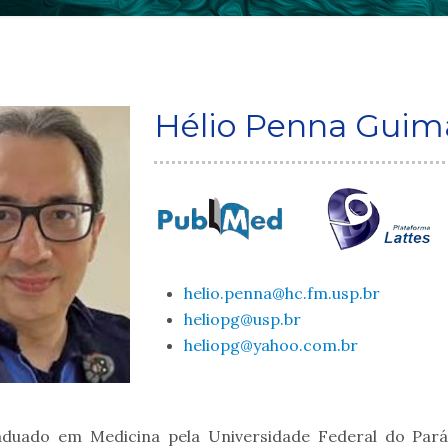
Hélio Penna Guim
helio.penna@hc.fm.usp.br
heliopg@usp.br
heliopg@yahoo.com.br
duado em Medicina pela Universidade Federal do Pará