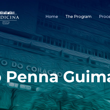
Home
The Program
Proc
o Penna Guim