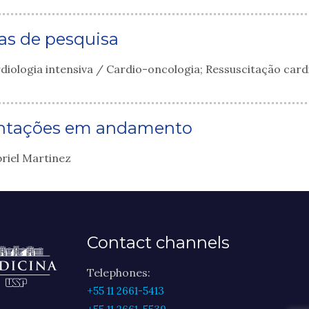
as de pesquisa
diologia intensiva / Cardio-oncologia; Ressuscitação ca
ntações em andamento
riel Martinez
Contact channels
Telephones:
+55 11 2661-5413