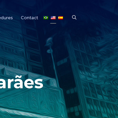
edures
Contact
arães