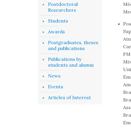
Postdoctoral
Mé
Researchers
Med
Students
Pos
Sup
Awards
At
Postgraduates, theses
Car
and publications
FMU
Publications by
Méd
students and alumni
Uni
News
Em
Am
Events
Bra
Articles of Interest
Bra
Ass
Bra
Eme