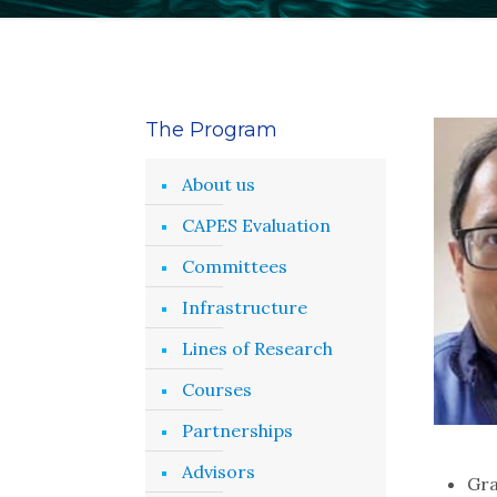
The Program
About us
CAPES Evaluation
Committees
Infrastructure
Lines of Research
Courses
Partnerships
Advisors
Gra