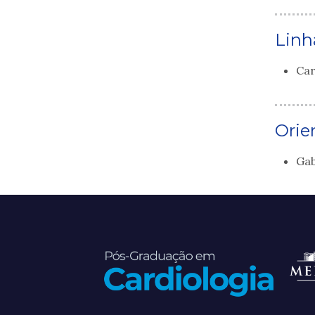
Linh
Car
Orie
Gab