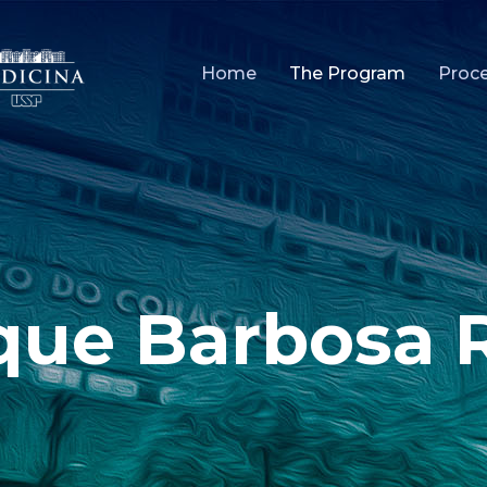
Home
The Program
Proc
que Barbosa R