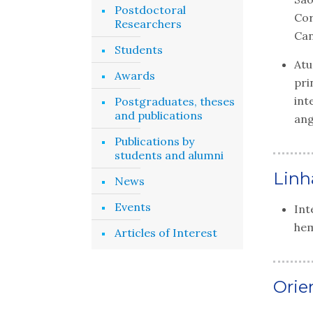
Postdoctoral
Cor
Researchers
Can
Students
Atu
Awards
pri
int
Postgraduates, theses
and publications
ang
Publications by
students and alumni
Linh
News
Events
Int
he
Articles of Interest
Orie