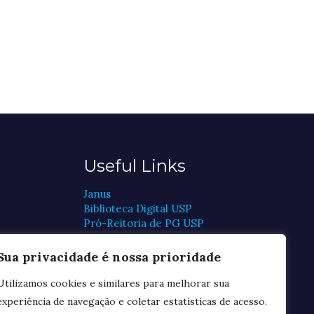
Useful Links
Janus
Biblioteca Digital USP
Pró-Reitoria de PG USP
CAPES
CNPq
Sua privacidade é nossa prioridade
FAPESP
Plataforma Lattes
Utilizamos cookies e similares para melhorar sua
Periódicos CAPES
experiência de navegação e coletar estatísticas de acesso.