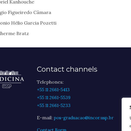
riel Kanhouche
gio Figueiredo Câmara
onio Hélio Garcia Pozetti
lherme Bratz
Contact channels
Telephones:
+55 11 2661-5413
+55 11 2661-5539
+55 11 2661-5233
E-mail:
pos-graduacao@incor.usp.br
Contact Form