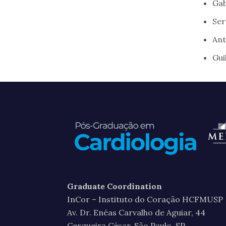
Gab
Ser
Ant
Gui
Graduate Coordination
InCor – Instituto do Coração HCFMUSP
Av. Dr. Enéas Carvalho de Aguiar, 44
Cerqueira César, São Paulo, SP