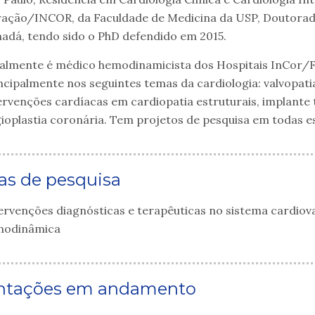
ação/INCOR, da Faculdade de Medicina da USP, Doutorado
adá, tendo sido o PhD defendido em 2015.
almente é médico hemodinamicista dos Hospitais InCor/FM
ncipalmente nos seguintes temas da cardiologia: valvopatia
ervenções cardíacas em cardiopatia estruturais, implante t
ioplastia coronária. Tem projetos de pesquisa em todas e
as de pesquisa
ervenções diagnósticas e terapêuticas no sistema cardiov
modinâmica
ntações em andamento