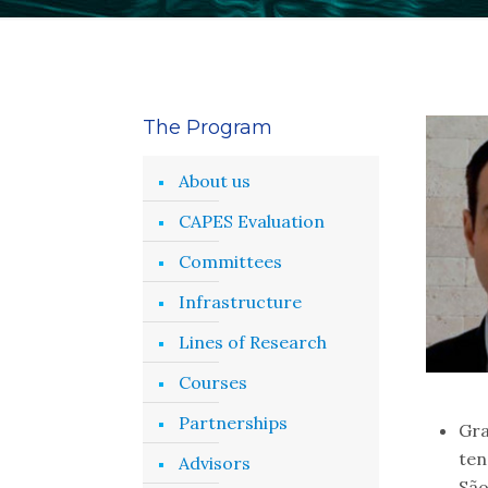
The Program
About us
CAPES Evaluation
Committees
Infrastructure
Lines of Research
Courses
Partnerships
Gra
ten
Advisors
São