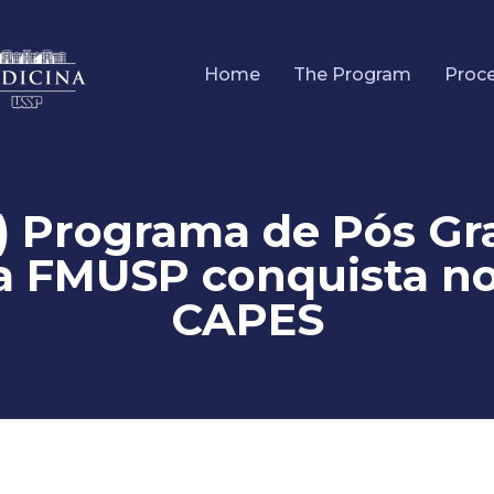
Home
The Program
Proc
) Programa de Pós G
da FMUSP conquista n
CAPES