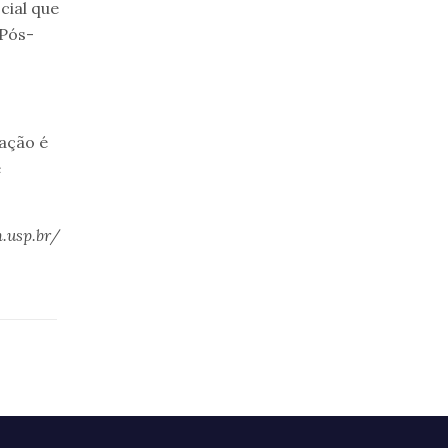
cial que
 Pós-
iação é
e
.usp.br/