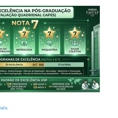
guês
.