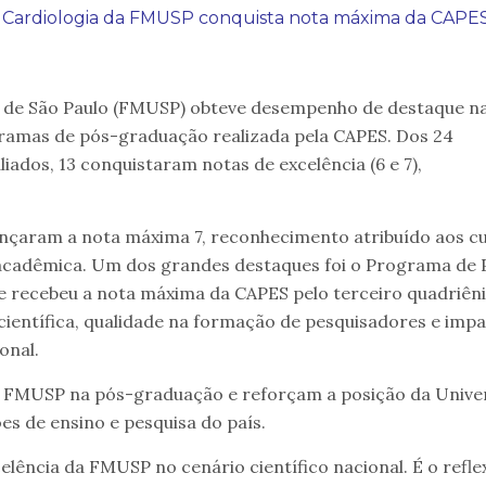
Cardiologia da FMUSP conquista nota máxima da CAPE
e de São Paulo (FMUSP) obteve desempenho de destaque n
gramas de pós-graduação realizada pela CAPES. Dos 24
dos, 13 conquistaram notas de excelência (6 e 7),
ançaram a nota máxima 7, reconhecimento atribuído aos c
 acadêmica. Um dos grandes destaques foi o Programa de 
 recebeu a nota máxima da CAPES pelo terceiro quadriên
científica, qualidade na formação de pesquisadores e imp
onal.
da FMUSP na pós-graduação e reforçam a posição da Unive
ões de ensino e pesquisa do país.
celência da FMUSP no cenário científico nacional. É o refl