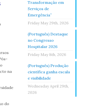
Transformação em
S
Serviços de
Emergência”
Friday May 29th, 2026
a
(Português) Destaque
no Congresso
Hospitalar 2026
ursos
Friday May 8th, 2026
Pós-
io
(Português) Produção
acto na
científica ganha escala
e visibilidade
Wednesday April 29th,
rsidade
2026
exo do