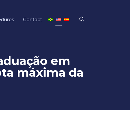
edures
Contact
raduação em
ota máxima da